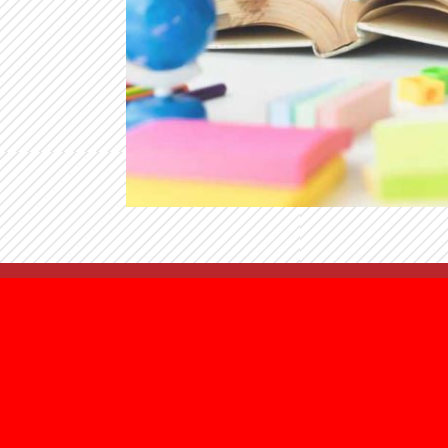
ACADÉMI
NOSOTROS
Children
Historia
Junior
Responsabilidad Social
Regular
CULTURAL
Weeken