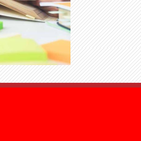
UBÍCANOS
CO
CUSCO:
Av. Los Incas 1504
Telf.: 984108769, 93236232
d